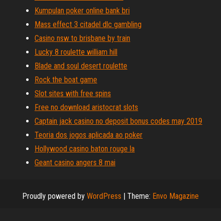
Kumpulan poker online bank bri
Mass effect 3 citadel dlc gambling
Casino nsw to brisbane by train
Lucky 8 roulette william hill
Blade and soul desert roulette
Rock the boat game
Slot sites with free spins
Free no download aristocrat slots
Captain jack casino no deposit bonus codes may 2019
Teoria dos jogos aplicada ao poker
Hollywood casino baton rouge la
Geant casino angers 8 mai
Proudly powered by
WordPress
|
Theme:
Envo Magazine