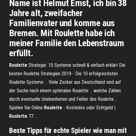
Name ist Helmut Ernst, ich bin 38
Jahre alt, zweifacher
Familienvater und komme aus
Bremen. Mit Roulette habe ich
meiner Familie den Lebenstraum
erfüllt.
Roulette
Strategie: 10 Systeme schnell & einfach erklärt Die
besten Roulette Strategien 2019 - Die 10 erfolgreichsten
Roulette Systeme ... Viele Zocker aus Deutschland sind auf
der Suche nach einem optimalen Roulette ... welche Zahlen
durch eventuelle Unebenheiten und Fehler des Roulette ...
Spielen Sie Online
Roulette
- Kostenlos oder Echtgeld |
Roulette
77 ...
Beste Tipps für echte Spieler wie man mit