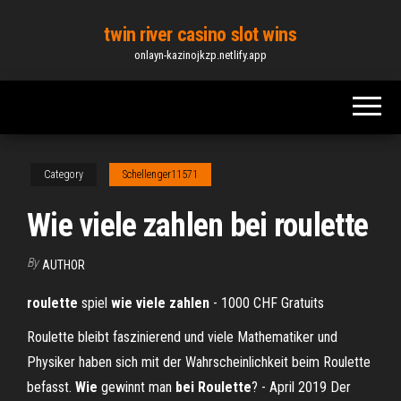
Skip
twin river casino slot wins
to
onlayn-kazinojkzp.netlify.app
the
content
Category
Schellenger11571
Wie viele zahlen bei roulette
By
AUTHOR
roulette
spiel
wie
viele
zahlen
- 1000 CHF Gratuits
Roulette bleibt faszinierend und viele Mathematiker und
Physiker haben sich mit der Wahrscheinlichkeit beim Roulette
befasst.
Wie
gewinnt man
bei
Roulette
? - April 2019
Der